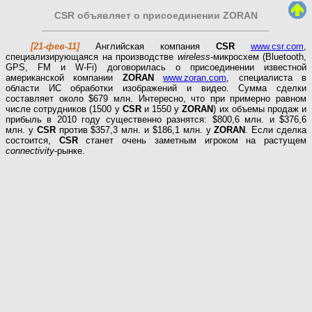
CSR объявляет о присоединении ZORAN
[21-фев-11]
Английская компания
CSR
www.csr.com
,
специализирующаяся на производстве
wireless
-микросхем (Bluetooth,
GPS, FM и W-Fi) договорилась о присоединении известной
американской компании
ZORAN
www.zoran.com
, специалиста в
области ИС обработки изображений и видео. Сумма сделки
составляет около $679 млн. Интересно, что при примерно равном
числе сотрудников (1500 у
CSR
и 1550 у
ZORAN
) их объемы продаж и
прибыль в 2010 году существенно разнятся: $800,6 млн. и $376,6
млн. у
CSR
против $357,3 млн. и $186,1 млн. у
ZORAN
. Если сделка
состоится,
CSR
станет очень заметным игроком на растущем
connectivity
-рынке.