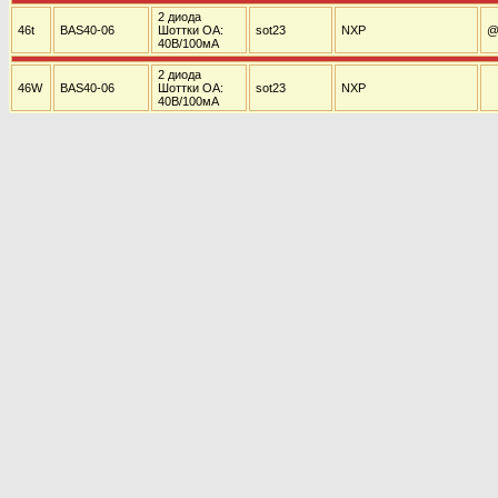
2 диода
46t
BAS40-06
Шоттки ОА:
sot23
NXP
@
40В/100мА
2 диода
46W
BAS40-06
Шоттки ОА:
sot23
NXP
40В/100мА