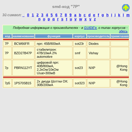
smd-код "7P"
3й символ:
_
I
0
I
1
I
2
I
3
I
4
I
5
I
6
I
7
I
8
I
9
I
a
I
b
I
c
I
d
I
e
I
f
I
g
I
h
I
i
I
j
I
k
I
l
I
m
I
n
I
o
I
p
I
q
I
r
I
s
I
t
I
u
I
v
I
w
I
x
I
y
I
z
Подробная информация о производителях - в
GUIDE'е
, о типах корпусов -
здесь
код
наименование
функция
корпус
производитель
примечания
7P
BCW66FR
npn: 45В/800мА
sot23r
Diodes
стабилитрон:
7P
BZD27B47P
47В/10мА 2%
smf
Vishay
automotive
цифровой npn:
40В/800мА,
@Hong
7p
PBRN112YT
sot23
NXP
2,2кОм/10кОм
Kong
Usat=300мВ
2х диода Шоттки ОК:
@Hong
7p5
1PS70SB15
sot323
NXP
30В/200мА
Kong